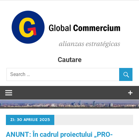
Skip
to
content
C
D
Consultanta in accesarea de fonduri europene
Cautare
ZI:
30 APRILIE 2025
ANUNT: În cadrul proiectului „PRO-