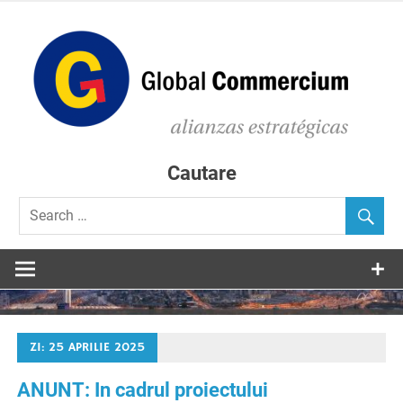
Skip
to
content
C
D
Consultanta in accesarea de fonduri europene
Cautare
ZI:
25 APRILIE 2025
ANUNT: In cadrul proiectului