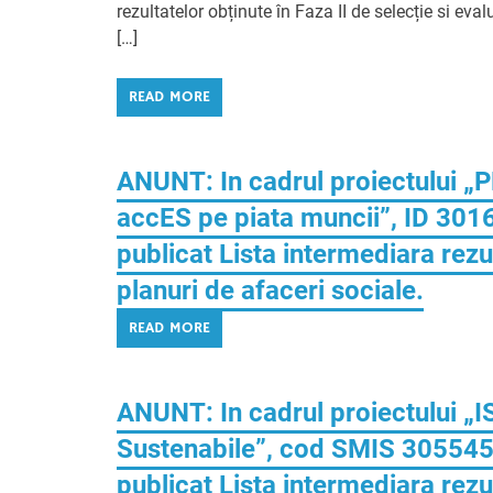
rezultatelor obținute în Faza II de selecție si ev
[…]
READ MORE
ANUNT: In cadrul proiectului 
accES pe piata muncii”, ID 301
publicat Lista intermediara rezu
planuri de afaceri sociale.
READ MORE
ANUNT: In cadrul proiectului „
Sustenabile”, cod SMIS 305545,
publicat Lista intermediara rez