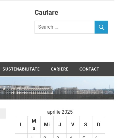
Cautare
velopment
SUSTENABILITATE
CARIERE
CONTACT
aprilie 2025
M
L
Mi
J
V
S
D
a