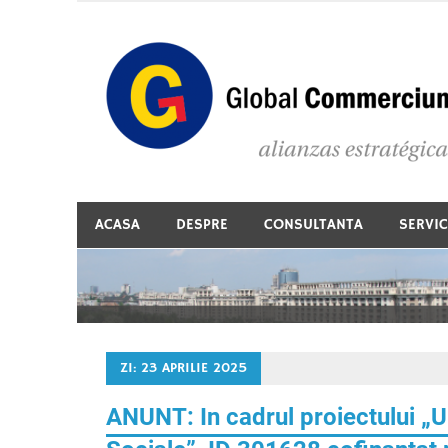
Skip
to
content
Consultanta in accesarea de fonduri europene
ACASA
DESPRE
CONSULTANTA
SERVIC
ZI:
23 APRILIE 2025
ANUNT: In cadrul proiectului „U