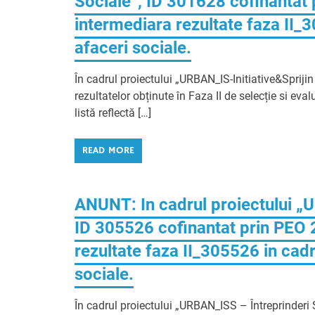
Sociale”, ID 301628 cofinantat 
intermediara rezultate faza II_
afaceri sociale.
În cadrul proiectului „URBAN_IS-Initiative&Sprijin
rezultatelor obținute în Faza II de selecție si ev
listă reflectă […]
READ MORE
ANUNT: In cadrul proiectului „
ID 305526 cofinantat prin PEO 
rezultate faza II_305526 in cadr
sociale.
În cadrul proiectului „URBAN_ISS – Întreprinderi