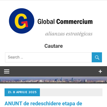
Skip
to
content
C
D
Consultanta in accesarea de fonduri europene
Cautare
ZI:
8 APRILIE 2025
ANUNT de redeschidere etapa de