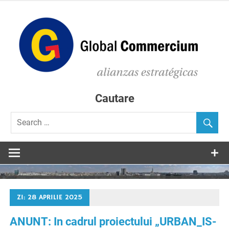
Skip
to
content
C
D
Consultanta in accesarea de fonduri europene
Cautare
ZI:
28 APRILIE 2025
ANUNT: In cadrul proiectului „URBAN_IS-