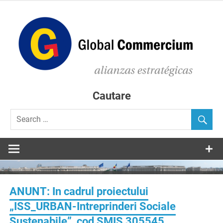
Skip
to
content
C
D
Consultanta in accesarea de fonduri europene
Cautare
ANUNT: In cadrul proiectului
„ISS_URBAN-Intreprinderi Sociale
Sustenabile”, cod SMIS 305545,