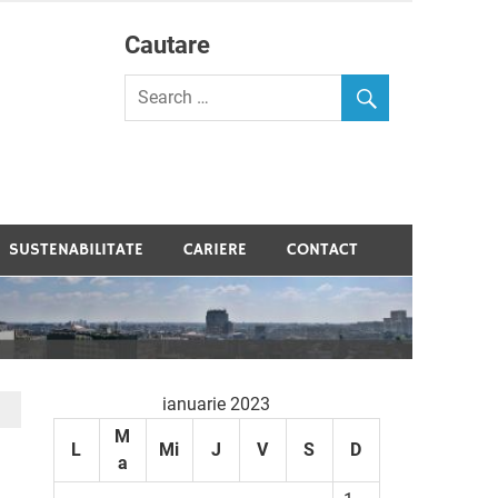
Cautare
velopment
SUSTENABILITATE
CARIERE
CONTACT
ianuarie 2023
M
L
Mi
J
V
S
D
a