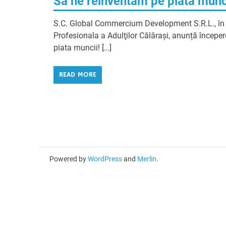
Sa ne reinventam pe piata mun
S.C. Global Commercium Development S.R.L., în ca
Profesionala a Adulţilor Călăraşi, anunță încep
piata muncii! […]
READ MORE
Powered by
WordPress
and
Merlin
.