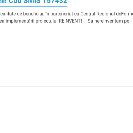
cii! Cod SMIS 157432
litate de beneficiar, în parteneriat cu Centrul Regional deForm
erea implementării proiectului REINVENT! – Sa nereinventam pe