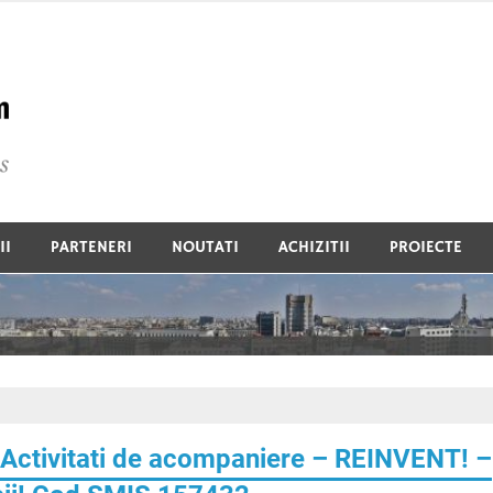
Global Commercium De
II
PARTENERI
NOUTATI
ACHIZITII
PROIECTE
 Activitati de acompaniere – REINVENT! –