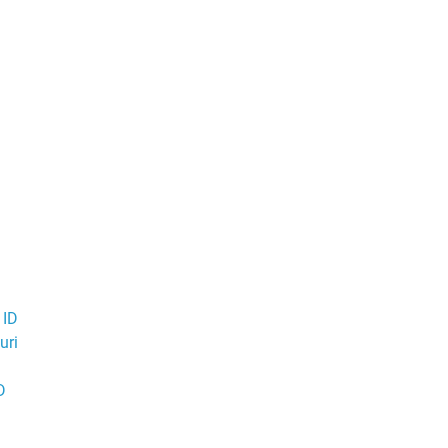
 ID
uri
D