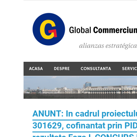
Skip
to
content
Consultanta in accesarea de fonduri europene
ACASA
DESPRE
CONSULTANTA
SERVIC
ANUNT: In cadrul proiectul
301629, cofinantat prin PI