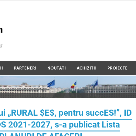
Global Commercium De
II
PARTENERI
NOUTATI
ACHIZITII
PROIECTE
ui „RURAL $E$, pentru succES!”, ID
DS 2021-2027, s-a publicat Lista