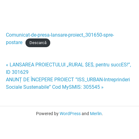
Comunicat-de-presa-lansare-proiect_301650-spre-
postare
Descarcă
Navigare
« LANSAREA PROIECTULUI „RURAL $E$, pentru succES!”,
ID 301629
în
ANUNȚ DE ÎNCEPERE PROIECT ”ISS_URBAN-Intreprinderi
Sociale Sustenabile” Cod MySMIS: 305545 »
articole
Powered by
WordPress
and
Merlin
.