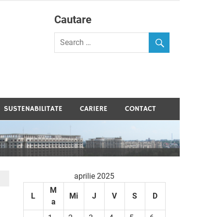
Cautare
velopment
SUSTENABILITATE
CARIERE
CONTACT
aprilie 2025
M
L
Mi
J
V
S
D
a