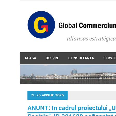
Skip
to
content
Consultanta in accesarea de fonduri europene
ACASA
DESPRE
CONSULTANTA
SERVIC
ZI:
23 APRILIE 2025
ANUNT: In cadrul proiectului „U