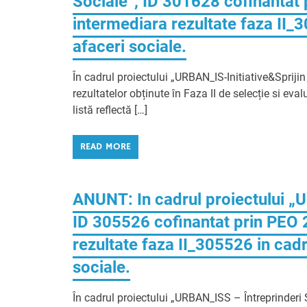
Sociale”, ID 301628 cofinantat 
intermediara rezultate faza II_
afaceri sociale.
În cadrul proiectului „URBAN_IS-Initiative&Sprijin
rezultatelor obținute în Faza II de selecție si ev
listă reflectă […]
READ MORE
ANUNT: In cadrul proiectului „
ID 305526 cofinantat prin PEO 
rezultate faza II_305526 in cadr
sociale.
În cadrul proiectului „URBAN_ISS – Întreprinderi