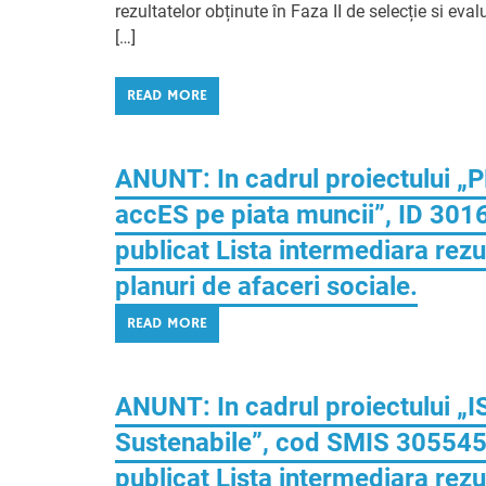
rezultatelor obținute în Faza II de selecție si ev
[…]
READ MORE
ANUNT: In cadrul proiectului 
accES pe piata muncii”, ID 301
publicat Lista intermediara rezu
planuri de afaceri sociale.
READ MORE
ANUNT: In cadrul proiectului „
Sustenabile”, cod SMIS 305545,
publicat Lista intermediara rez